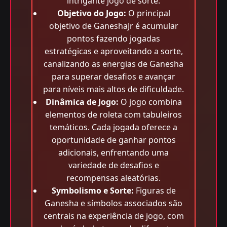
intrigante jogo de sorte:
Objetivo do Jogo:
O principal
objetivo de GaneshaJr é acumular
pontos fazendo jogadas
estratégicas e aproveitando a sorte,
canalizando as energias de Ganesha
para superar desafios e avançar
para níveis mais altos de dificuldade.
Dinâmica de Jogo:
O jogo combina
elementos de roleta com tabuleiros
temáticos. Cada jogada oferece a
oportunidade de ganhar pontos
adicionais, enfrentando uma
variedade de desafios e
recompensas aleatórias.
Symbolismo e Sorte:
Figuras de
Ganesha e símbolos associados são
centrais na experiência de jogo, com