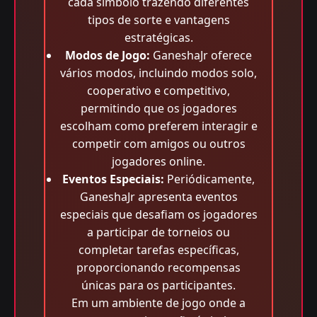
cada símbolo trazendo diferentes
tipos de sorte e vantagens
estratégicas.
Modos de Jogo:
GaneshaJr oferece
vários modos, incluindo modos solo,
cooperativo e competitivo,
permitindo que os jogadores
escolham como preferem interagir e
competir com amigos ou outros
jogadores online.
Eventos Especiais:
Periódicamente,
GaneshaJr apresenta eventos
especiais que desafiam os jogadores
a participar de torneios ou
completar tarefas específicas,
proporcionando recompensas
únicas para os participantes.
Em um ambiente de jogo onde a