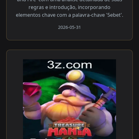
regras e introdução, incorporando
elementos chave com a palavra-chave '5ebet'.
2026-05-31