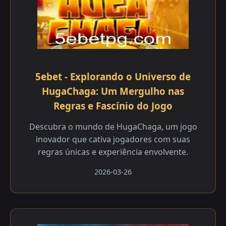
5ebet - Explorando o Universo de
HugaChaga: Um Mergulho nas
Regras e Fascínio do Jogo
Descubra o mundo de HugaChaga, um jogo
inovador que cativa jogadores com suas
regras únicas e experiência envolvente.
2026-03-26