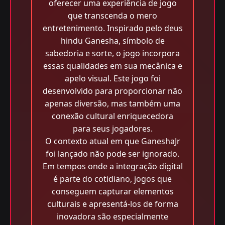
oferecer uma experiência de jogo
que transcenda o mero
entretenimento. Inspirado pelo deus
hindu Ganesha, símbolo de
sabedoria e sorte, o jogo incorpora
essas qualidades em sua mecânica e
apelo visual. Este jogo foi
desenvolvido para proporcionar não
apenas diversão, mas também uma
conexão cultural enriquecedora
para seus jogadores.
O contexto atual em que GaneshaJr
foi lançado não pode ser ignorado.
Em tempos onde a integração digital
é parte do cotidiano, jogos que
conseguem capturar elementos
culturais e apresentá-los de forma
inovadora são especialmente