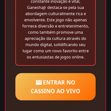
constante inovação é vital,
GaneshaJr destaca-se pela sua
abordagem culturalmente rica e
envolvente. Este jogo não apenas
fornece diversão e entretenimento,
como também promove uma
apreciação da cultura através do
mundo digital, solidificando seu
lugar como um novo favorito entre
os entusiastas de jogos online.
🎰 ENTRAR NO
CASSINO AO VIVO