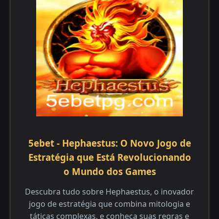
5ebet - Hephaestus: O Novo Jogo de
Estratégia que Está Revolucionando
o Mundo dos Games
Descubra tudo sobre Hephaestus, o inovador
jogo de estratégia que combina mitologia e
táticas complexas, e conheça suas regras e