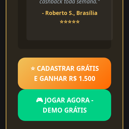
cashback toda semana."
- Roberto S., Brasília
⭐⭐⭐⭐⭐
⭐ CADASTRAR GRÁTIS
E GANHAR R$ 1.500
🎮 JOGAR AGORA -
DEMO GRÁTIS