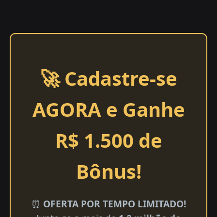
🚀 Cadastre-se
AGORA e Ganhe
R$ 1.500 de
Bônus!
⏰
OFERTA POR TEMPO LIMITADO!