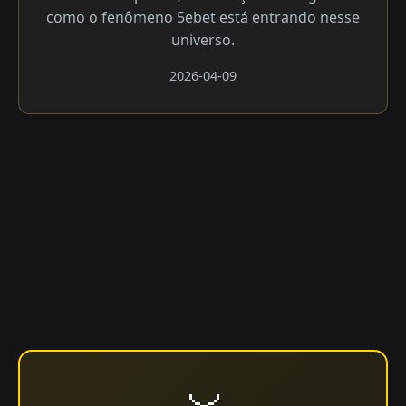
como o fenômeno 5ebet está entrando nesse
universo.
2026-04-09