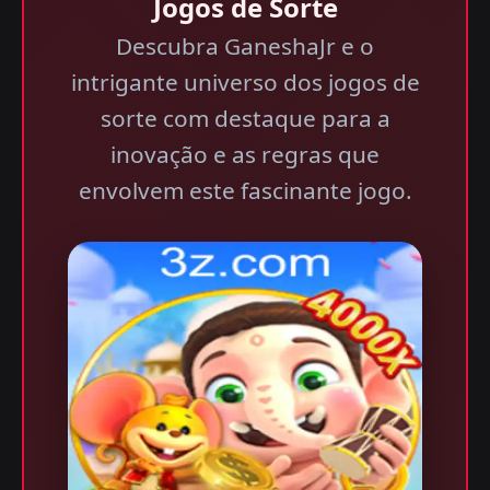
Jogos de Sorte
Descubra GaneshaJr e o
intrigante universo dos jogos de
sorte com destaque para a
inovação e as regras que
envolvem este fascinante jogo.