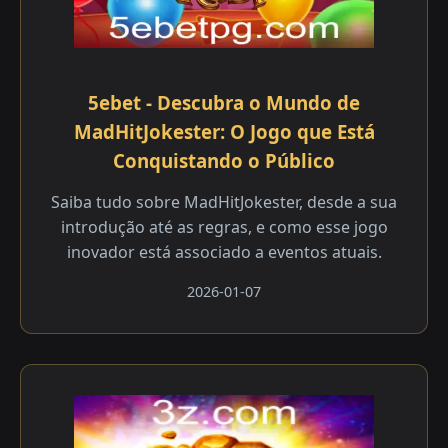
5ebet - Descubra o Mundo de
MadHitJokester: O Jogo que Está
Conquistando o Público
Saiba tudo sobre MadHitJokester, desde a sua
introdução até as regras, e como esse jogo
inovador está associado a eventos atuais.
2026-01-07