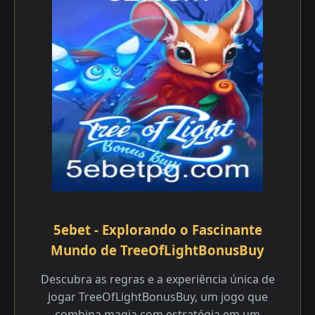
5ebet - Explorando o Fascinante
Mundo de TreeOfLightBonusBuy
Descubra as regras e a experiência única de
jogar TreeOfLightBonusBuy, um jogo que
combina magia com estratégia em um