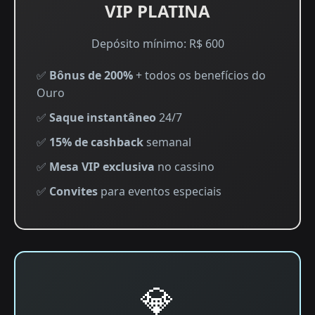
VIP PLATINA
Depósito mínimo: R$ 600
✅
Bônus de 200%
+ todos os benefícios do
Ouro
✅
Saque instantâneo
24/7
✅
15% de cashback
semanal
✅
Mesa VIP exclusiva
no cassino
✅
Convites
para eventos especiais
💎