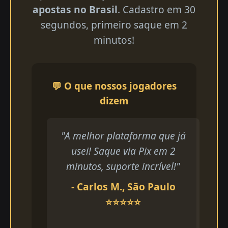
apostas no Brasil
. Cadastro em 30
segundos, primeiro saque em 2
minutos!
💬 O que nossos jogadores
dizem
"A melhor plataforma que já
usei! Saque via Pix em 2
minutos, suporte incrível!"
- Carlos M., São Paulo
⭐⭐⭐⭐⭐