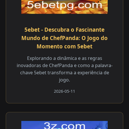
5ebet - Descubra o Fascinante
Mundo de ChefPanda: O Jogo do
Momento com 5ebet
Explorando a dinâmica e as regras
inovadoras de ChefPanda e como a palavra-
chave 5ebet transforma a experiência de
jogo.
2026-05-11