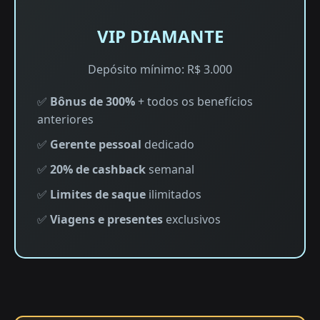
VIP DIAMANTE
Depósito mínimo: R$ 3.000
✅
Bônus de 300%
+ todos os benefícios
anteriores
✅
Gerente pessoal
dedicado
✅
20% de cashback
semanal
✅
Limites de saque
ilimitados
✅
Viagens e presentes
exclusivos