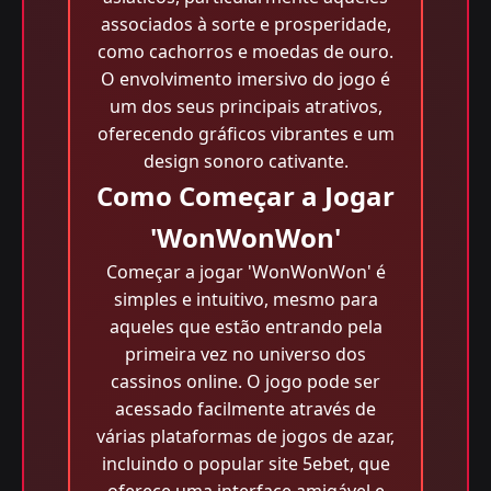
associados à sorte e prosperidade,
como cachorros e moedas de ouro.
O envolvimento imersivo do jogo é
um dos seus principais atrativos,
oferecendo gráficos vibrantes e um
design sonoro cativante.
Como Começar a Jogar
'WonWonWon'
Começar a jogar 'WonWonWon' é
simples e intuitivo, mesmo para
aqueles que estão entrando pela
primeira vez no universo dos
cassinos online. O jogo pode ser
acessado facilmente através de
várias plataformas de jogos de azar,
incluindo o popular site 5ebet, que