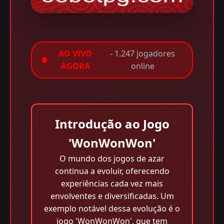
AO VIVO
- 1.247 jogadores
AGORA
online
Introdução ao Jogo
'WonWonWon'
O mundo dos jogos de azar
continua a evoluir, oferecendo
experiências cada vez mais
envolventes e diversificadas. Um
exemplo notável dessa evolução é o
jogo 'WonWonWon', que tem