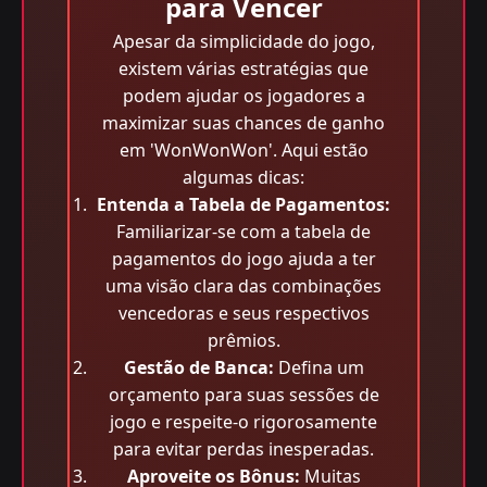
para Vencer
Apesar da simplicidade do jogo,
existem várias estratégias que
podem ajudar os jogadores a
maximizar suas chances de ganho
em 'WonWonWon'. Aqui estão
algumas dicas:
Entenda a Tabela de Pagamentos:
Familiarizar-se com a tabela de
pagamentos do jogo ajuda a ter
uma visão clara das combinações
vencedoras e seus respectivos
prêmios.
Gestão de Banca:
Defina um
orçamento para suas sessões de
jogo e respeite-o rigorosamente
para evitar perdas inesperadas.
Aproveite os Bônus:
Muitas