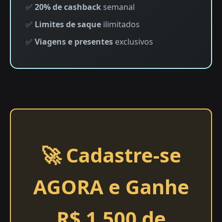
✅
20% de cashback
semanal
✅
Limites de saque
ilimitados
✅
Viagens e presentes
exclusivos
🚀 Cadastre-se
AGORA e Ganhe
R$ 1.500 de