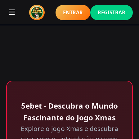
☰
ENTRAR
REGISTRAR
5ebet - Descubra o Mundo
Fascinante do Jogo Xmas
Explore o jogo Xmas e descubra
suas regras, introdução e como