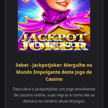
5ebet - JackpotJoker: Mergulhe no
Mundo Empolgante deste Jogo de
Cassino
Descubra o JackpotJoker, um jogo envolvente
de cassino online, suas regras e como ele se
destaca no cenário atual de jogos.