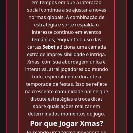
em tempos em que a interação
social continua a se ajustar a novas
normas globais. A combinação de
estratégia e sorte respalda o
interesse contínuo em eventos
temáticos, enquanto o uso das
cartas
5ebet
adiciona uma camada
extra de imprevisibilidade e intriga.
Xmas, com sua abordagem única e
interativa, atrai jogadores do mundo
todo, especialmente durante a
temporada de festas. Isso se reflete
na crescente comunidade online que
discute estratégias e troca dicas
sobre quais ações realizar em
determinados momentos do jogo.
Por que Jogar Xmas?
Buscando uma forma inovadora de