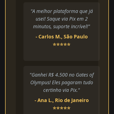
"A melhor plataforma que já
usei! Saque via Pix em 2
minutos, suporte incrível!"
- Carlos M., São Paulo
⭐⭐⭐⭐⭐
"Ganhei R$ 4.500 no Gates of
Olympus! Eles pagaram tudo
certinho via Pix."
- Ana L., Rio de Janeiro
⭐⭐⭐⭐⭐