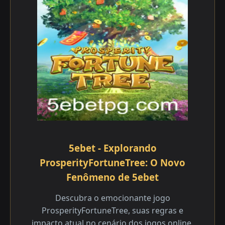
5ebet - Explorando
ProsperityFortuneTree: O Novo
Fenômeno de 5ebet
Descubra o emocionante jogo
ProsperityFortuneTree, suas regras e
impacto atual no cenário dos jogos online.