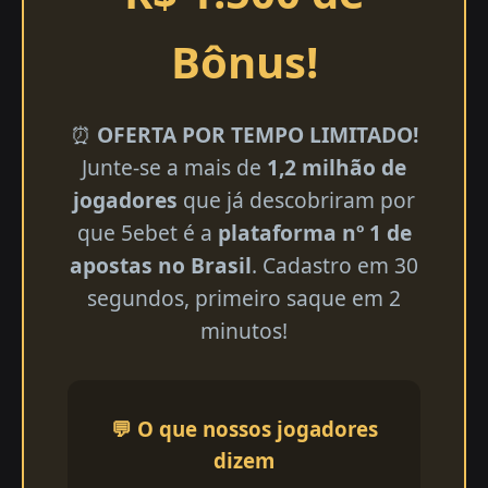
Bônus!
⏰
OFERTA POR TEMPO LIMITADO!
Junte-se a mais de
1,2 milhão de
jogadores
que já descobriram por
que 5ebet é a
plataforma nº 1 de
apostas no Brasil
. Cadastro em 30
segundos, primeiro saque em 2
minutos!
💬 O que nossos jogadores
dizem