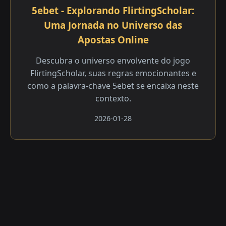
5ebet - Explorando FlirtingScholar:
Uma Jornada no Universo das
Apostas Online
Descubra o universo envolvente do jogo
FlirtingScholar, suas regras emocionantes e
como a palavra-chave 5ebet se encaixa neste
contexto.
2026-01-28