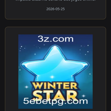
2026-05-25