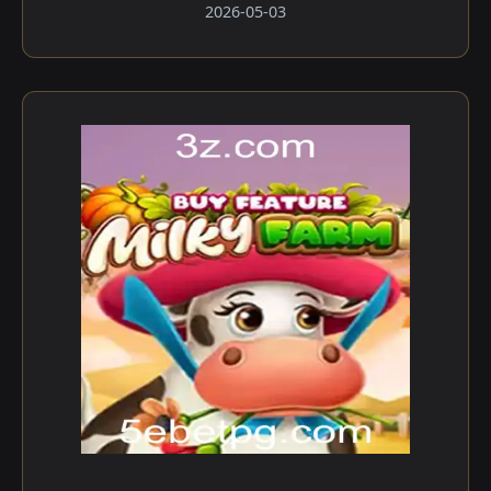
2026-05-03