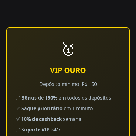
🥇
VIP OURO
Depósito mínimo: R$ 150
✅
Bônus de 150%
em todos os depósitos
✅
Saque prioritário
em 1 minuto
✅
10% de cashback
semanal
✅
Suporte VIP
24/7