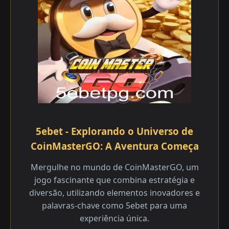
5ebet - Explorando o Universo de
CoinMasterGO: A Aventura Começa
Mergulhe no mundo de CoinMasterGO, um
jogo fascinante que combina estratégia e
diversão, utilizando elementos inovadores e
palavras-chave como 5ebet para uma
experiência única.