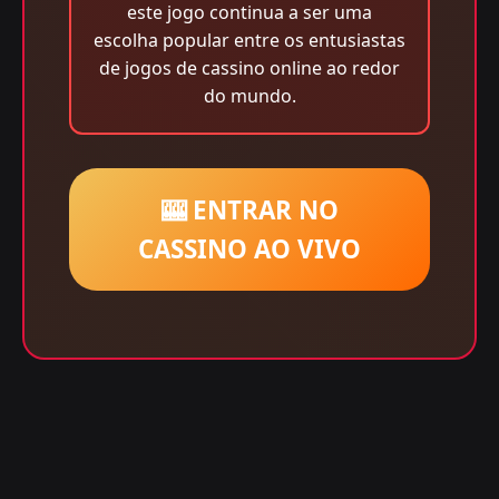
este jogo continua a ser uma
escolha popular entre os entusiastas
de jogos de cassino online ao redor
do mundo.
🎰 ENTRAR NO
CASSINO AO VIVO