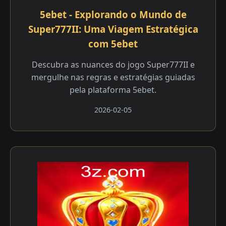
5ebet - Explorando o Mundo de
Super777II: Uma Viagem Estratégica
com 5ebet
Descubra as nuances do jogo Super777II e
mergulhe nas regras e estratégias guiadas
pela plataforma 5ebet.
2026-02-05