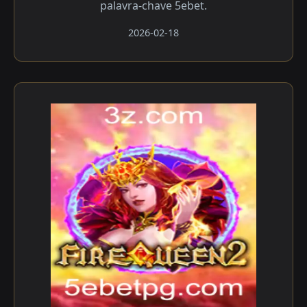
palavra-chave 5ebet.
2026-02-18