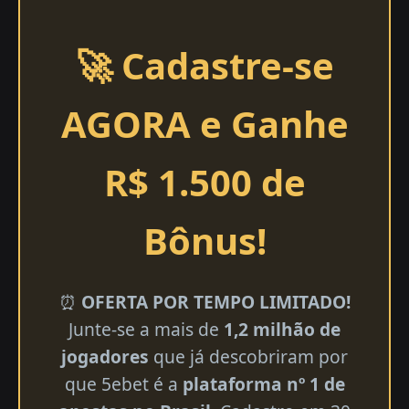
🚀 Cadastre-se
AGORA e Ganhe
R$ 1.500 de
Bônus!
⏰
OFERTA POR TEMPO LIMITADO!
Junte-se a mais de
1,2 milhão de
jogadores
que já descobriram por
que 5ebet é a
plataforma nº 1 de