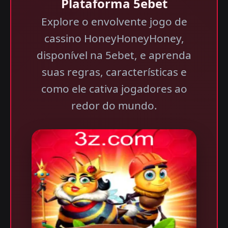
Plataforma 5ebet
Explore o envolvente jogo de
cassino HoneyHoneyHoney,
disponível na 5ebet, e aprenda
suas regras, características e
como ele cativa jogadores ao
redor do mundo.