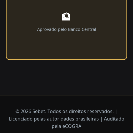
🏦
Aprovado pelo Banco Central
© 2026 5ebet. Todos os direitos reservados. |
Licenciado pelas autoridades brasileiras | Auditado
pela eCOGRA