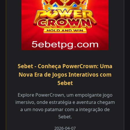
5ebet - Conheça PowerCrown: Uma
Nova Era de Jogos Interativos com
5ebet
Explore PowerCrown, um empolgante jogo
imersivo, onde estratégia e aventura chegam
a um novo patamar com a integração de
5ebet.
2026-04-07