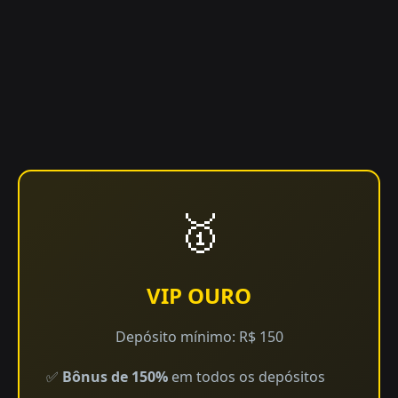
🥇
VIP OURO
Depósito mínimo: R$ 150
✅
Bônus de 150%
em todos os depósitos