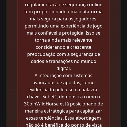
regulamentação e segurança online
têm proporcionado uma plataforma
mais segura para os jogadores,
permitindo uma experiência de jogo
mais confiável e protegida. Isso se
torna ainda mais relevante
considerando a crescente
preocupação com a segurança de
dados e transações no mundo
digital.
A integração com sistemas
avançados de apostas, como
evidenciado pelo uso da palavra-
chave "5ebet", demonstra como o
3CoinWildHorse está posicionado de
maneira estratégica para capitalizar
essas tendências. Essa abordagem
não só é benéfica do ponto de vista