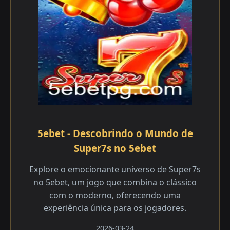
5ebet - Descobrindo o Mundo de
Super7s no 5ebet
Explore o emocionante universo de Super7s
no 5ebet, um jogo que combina o clássico
com o moderno, oferecendo uma
experiência única para os jogadores.
2026-03-24