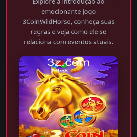
Explore a introdução ao
emocionante jogo
3CoinWildHorse, conheça suas
regras e veja como ele se
relaciona com eventos atuais.