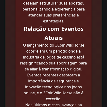
desejam estruturar suas apostas,
personalizando a experiência para
atender suas preferências e
estratégias.
Relação com Eventos
Atuais
O lançamento do 3CoinWildHorse
ocorre em um período onde a
indústria de jogos de cassino está
ressignificando sua abordagem para
se aliar à transformação digital.
Eventos recentes destacam a
importância de segurança e
inovação tecnológica nos jogos
online, e o 3CoinWildHorse não é
exceção.
Nos últimos meses, avanços na