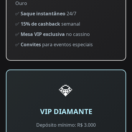
Ouro
✅
Saque instantâneo
24/7
✅
15% de cashback
semanal
✅
Mesa VIP exclusiva
no cassino
✅
Convites
para eventos especiais
💎
VIP DIAMANTE
Depósito mínimo: R$ 3.000