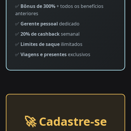
✅
Bônus de 300%
+ todos os benefícios
anteriores
✅
Gerente pessoal
dedicado
✅
20% de cashback
semanal
✅
Limites de saque
ilimitados
✅
Viagens e presentes
exclusivos
🚀 Cadastre-se