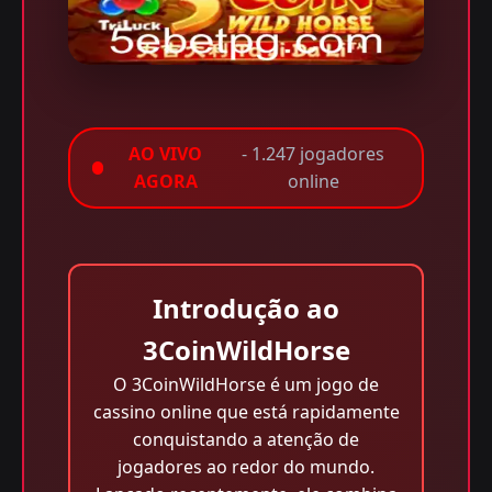
AO VIVO
- 1.247 jogadores
AGORA
online
Introdução ao
3CoinWildHorse
O 3CoinWildHorse é um jogo de
cassino online que está rapidamente
conquistando a atenção de
jogadores ao redor do mundo.