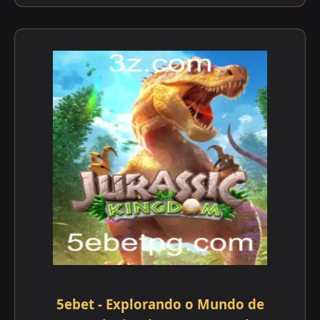
5ebet - Explorando o Mundo de