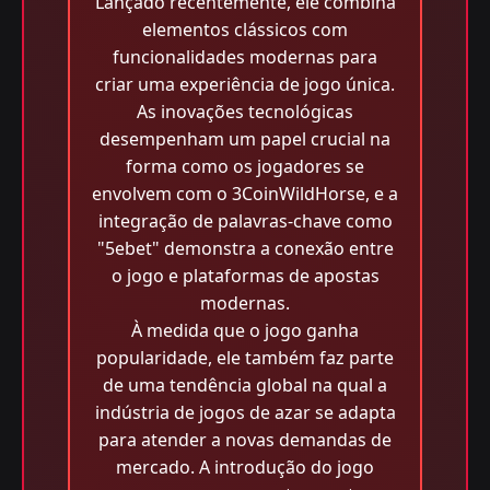
Lançado recentemente, ele combina
elementos clássicos com
funcionalidades modernas para
criar uma experiência de jogo única.
As inovações tecnológicas
desempenham um papel crucial na
forma como os jogadores se
envolvem com o 3CoinWildHorse, e a
integração de palavras-chave como
"5ebet" demonstra a conexão entre
o jogo e plataformas de apostas
modernas.
À medida que o jogo ganha
popularidade, ele também faz parte
de uma tendência global na qual a
indústria de jogos de azar se adapta
para atender a novas demandas de
mercado. A introdução do jogo